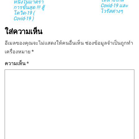
หนึ่งในมาตรา
Covid-19 และ
การขั้นสุด !!! สู้
ไวรัสต่างๆ
โควิด-19 (
Covid-19 )
ใส่ความเห็น
อีเมลของคุณจะไม่แสดงให้คนอื่นเห็น
ช่องข้อมูลจำเป็นถูกทำ
เครื่องหมาย
*
ความเห็น
*