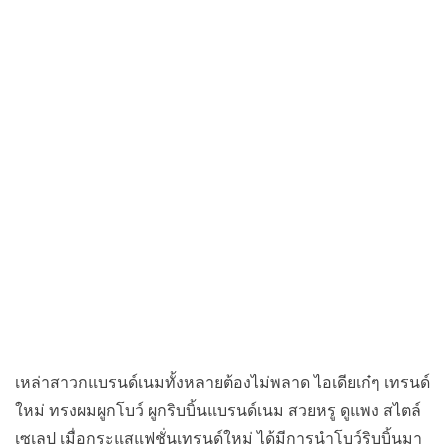
เหล่าสาวกแบรนด์เนมทั้งหลายต้องไม่พลาด ไอเดียเก๋ๆ เทรนด์
ใหม่ ทรงผมผูกโบว์ ผูกริบบิ้นแบรนด์เนม สวยหรู ดูแพง สไตล์
เซเลป เมื่อกระแสแฟชั่นเทรนด์ใหม่ ได้มีการนำโบว์ริบบิ้นมา