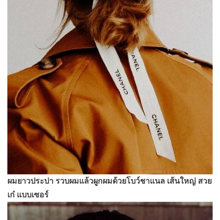
ผมยาวประบ่า รวบผมแล้วผูกผมด้วยโบว์ชาแนล เส้นใหญ่ สวย
เก๋ แบบเซอร์