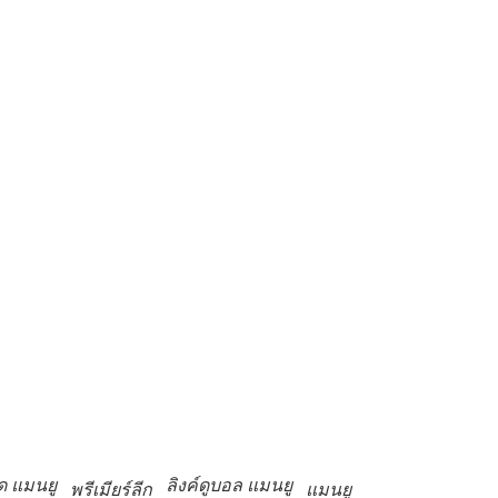
ด แมนยู
ลิงค์ดูบอล แมนยู
พรีเมียร์ลีก
แมนยู