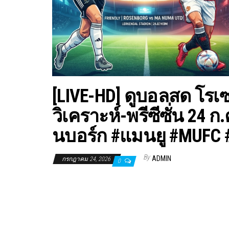
[LIVE-HD] ดูบอลสด โรเ
วิเคราะห์-พรีซีซั่น 24 ก
นบอร์ก #แมนยู #MUFC
By
ADMIN
กรกฎาคม 24, 2026
0