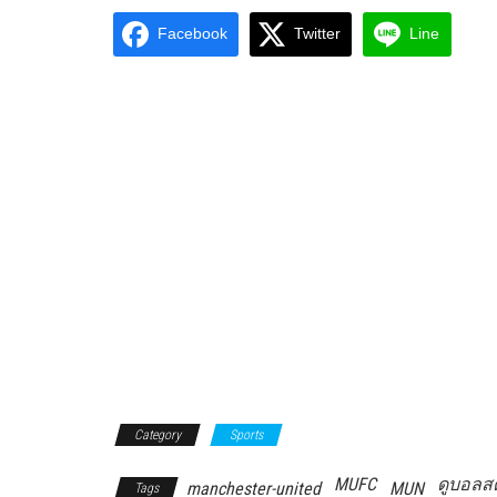
Facebook
Twitter
Line
Category
Sports
MUFC
ดูบอลส
manchester-united
MUN
Tags