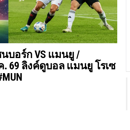
ซนบอร์ก VS แมนยู /
.ค. 69 ลิงค์ดูบอล แมนยู โรเซ
 #MUN