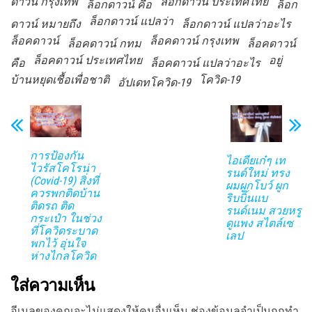
ดาวน์ กรุงเทพ
ล็อกดาวน์ ประเทศไทย
ล็อกดาวน์ คีอ
ล็อก
ล็อกดาวน์ แปลว่า
ดาวน์ หมายถึง
ล็อกดาวน์ แปลว่าอะไร
ล็อคดาวน์
ล็อคดาวน์ กรุงเทพ
ล็อคดาวน์ กทม
ล็อคดาวน์
ล็อคดาวน์ ประเทศไทย
อยู่
คือ
ล็อคดาวน์ แปลว่าอะไร
บ้านหยุดเชื้อเพื่อชาติ
โควิด-19
อัปเดทโควิด-19
การป้องกัน
ไอเดียเก๋ๆ เท
ไวรัสโคโรน่า
รนด์ใหม่ ทรง
(Covid-19) สิ่งที่
ผมผูกโบว์ ผูก
ควรพกติดบ้าน
ริบบิ้นแบ
ติดรถ ติด
รนด์เนม สวยหรู
กระเป๋า ในช่วง
ดูแพง สไตล์เซ
ที่โควิดระบาด
เลป
พกไว้ อุ่นใจ
ห่างไกลโควิด
ใส่ความเห็น
อีเมลของคุณจะไม่แสดงให้คนอื่นเห็น
ช่องข้อมูลจำเป็นถูกทำ