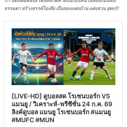
DIY แต่งเติมศิลปะ เพ้นท์ลวดลายบนก้อนหิน เปลี่ยนก้อนหิน
ธรรมดา สร้างสรรค์ไอเดีย เป็นของแต่งบ้าน-แต่งสวน สุดเก๋!!