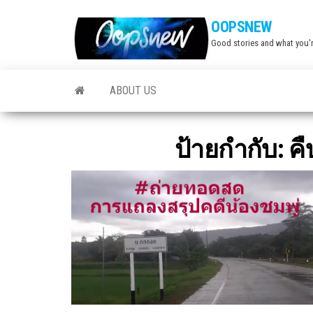
Skip
OOPSNEW
to
Good stories and what you'r
the
content
ABOUT US
ป้ายกำกับ:
คื