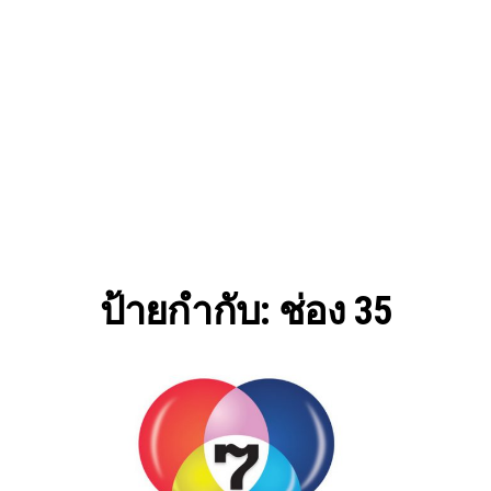
ป้ายกำกับ:
ช่อง 35