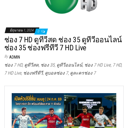
มิถุนายน 1, 2024
0
ช่อง 7 HD ดูทีวีสด ช่อง 35 ดูทีวีออนไลน์
ช่อง 35 ช่องฟรีทีวี 7 HD Live
By
ADMIN
ช่อง 7 HD, ดูทีวีสด, ช่อง 35, ดูทีวีออนไลน์, ช่อง 7 HD Live, 7 HD,
7 HD Live, ช่องฟรีทีวี, ดูบอลช่อง 7, ดูละครช่อง 7