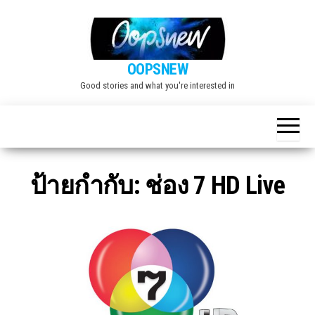
Skip
to
the
OOPSNEW
content
Good stories and what you're interested in
ป้ายกำกับ:
ช่อง 7 HD Live