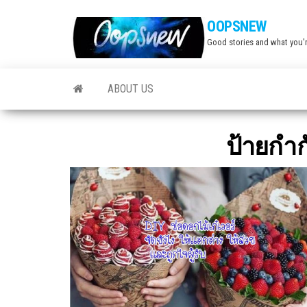
Skip
OOPSNEW
to
Good stories and what you'r
the
content
ABOUT US
ป้ายกำก