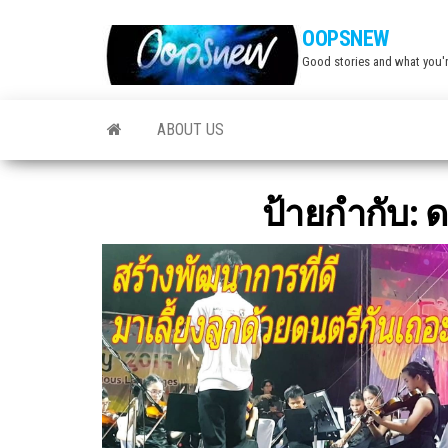
Skip
OOPSNEW
to
Good stories and what you'r
the
content
ABOUT US
ป้ายกำกับ:
ด