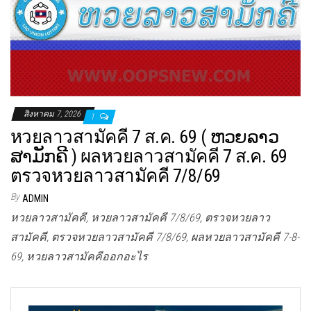
สิงหาคม 7, 2026
1
หวยลาวสามัคคี 7 ส.ค. 69 ( ຫວຍລາວ
ສາມັກຄີ ) ผลหวยลาวสามัคคี 7 ส.ค. 69
ตรวจหวยลาวสามัคคี 7/8/69
By
ADMIN
หวยลาวสามัคคี, หวยลาวสามัคคี 7/8/69, ตรวจหวยลาว
สามัคคี, ตรวจหวยลาวสามัคคี 7/8/69, ผลหวยลาวสามัคคี 7-8-
69, หวยลาวสามัคคีออกอะไร