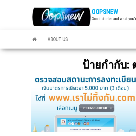
Skip
OOPSNEW
to
Good stories and what you'r
the
content
ABOUT US
ป้ายกำกับ: