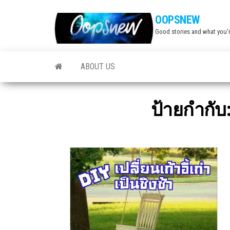
Skip
OOPSNEW
to
Good stories and what you'r
the
content
ABOUT US
ป้ายกำกับ