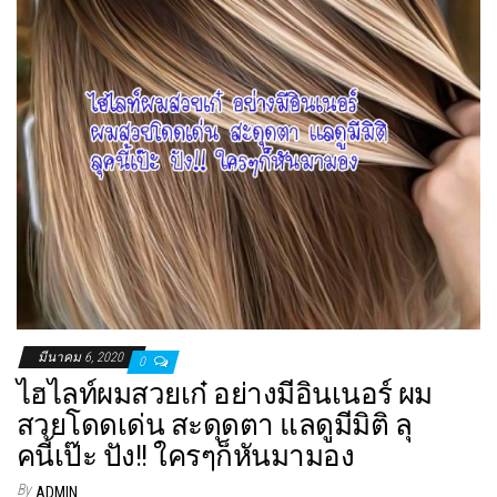
มีนาคม 6, 2020
0
ไฮไลท์ผมสวยเก๋ อย่างมีอินเนอร์ ผม
สวยโดดเด่น สะดุดตา แลดูมีมิติ ลุ
คนี้เป๊ะ ปัง!! ใครๆก็หันมามอง
By
ADMIN