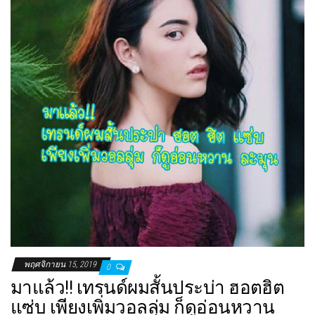
พฤศจิกายน 15, 2019
0
มาแล้ว!! เทรนด์ผมสั้นประบ่า ฮอตฮิต
แซ่บ เพียงเพิ่มวอลลุ่ม ก็ดูอ่อนหวาน