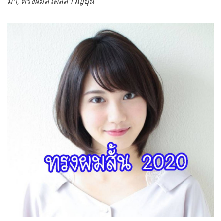
ม้า, ทรงผมสไตล์สาวญี่ปุ่น