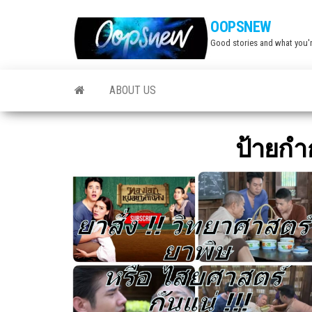
Skip
OOPSNEW
to
Good stories and what you'r
the
content
ABOUT US
ป้ายกำ