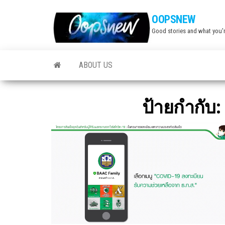
Skip
OOPSNEW
to
Good stories and what you'r
the
content
ABOUT US
ป้ายกำกับ: