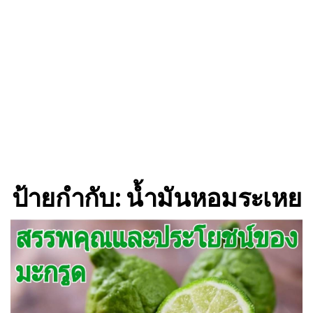
ป้ายกำกับ:
น้ำมันหอมระเหย