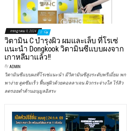
กรกฎาคม 9, 2024
0
วิตามิน C บำรุงผิว ผมและเล็บ ที่โรเซ่
แนะนำ Dongkook วิตามินซีแบบผงจาก
เกาหลีมาแล้ว!!
By
ADMIN
วิตามินซีแบบผงที่โรเซ่แนะนำ มีวิตามินซีสูงระดับพรีเมี่ยม พก
พาง่าย ดูดซึมเร็ว ฟื้นฟูผิวด้วยคอลลาเจน ผิวกระจ่างใส ไร้สิว
ลดรอยดำต้านอนุมูลอิสระ