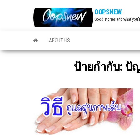
Skip
OOPSNEW
to
Good stories and what you'r
the
content
ABOUT US
ป้ายกำกับ:
ปั