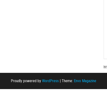
ht
Proudly powered by
WordPress
|
Theme:
Envo Magazine