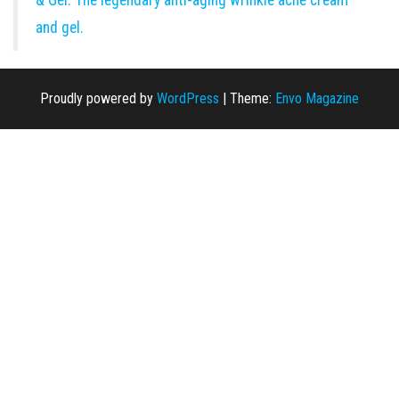
& Gel. The legendary anti-aging wrinkle acne cream
and gel.
Proudly powered by
WordPress
|
Theme:
Envo Magazine