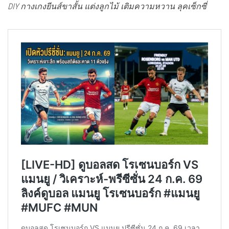
DIY กางเกงยีนส์ขาสั้น แต่งลูกไม้ เติมความหวาน ลุคเซ็กซี่