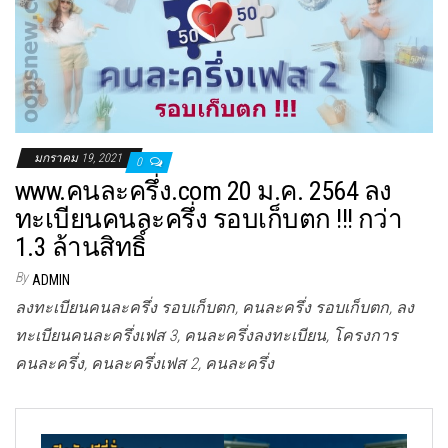
มกราคม 19, 2021
0
www.คนละครึ่ง.com 20 ม.ค. 2564 ลง
ทะเบียนคนละครึ่ง รอบเก็บตก !!! กว่า
1.3 ล้านสิทธิ์
By
ADMIN
ลงทะเบียนคนละครึ่ง รอบเก็บตก, คนละครึ่ง รอบเก็บตก, ลง
ทะเบียนคนละครึ่งเฟส 3, คนละครึ่งลงทะเบียน, โครงการ
คนละครึ่ง, คนละครึ่งเฟส 2, คนละครึ่ง