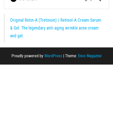
Original Retin-A (Tretinoin) / Retinol-A Cream Serum
& Gel. The legendary anti-aging wrinkle acne cream
and gel.
Proudly powered by
WordPress
|
Theme:
Envo Magazine