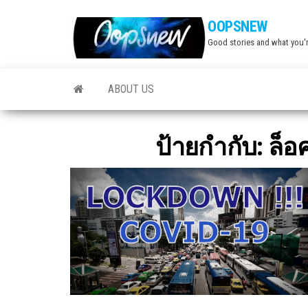
Skip
OOPSNEW
to
Good stories and what you'r
the
content
ABOUT US
ป้ายกำกับ:
ล็อ