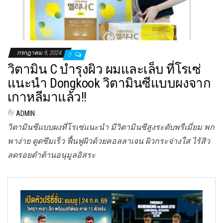
กรกฎาคม 9, 2024
0
วิตามิน C บำรุงผิว ผมและเล็บ ที่โรเซ่
แนะนำ Dongkook วิตามินซีแบบผงจาก
เกาหลีมาแล้ว!!
By
ADMIN
วิตามินซีแบบผงที่โรเซ่แนะนำ มีวิตามินซีสูงระดับพรีเมี่ยม พก
พาง่าย ดูดซึมเร็ว ฟื้นฟูผิวด้วยคอลลาเจน ผิวกระจ่างใส ไร้สิว
ลดรอยดำต้านอนุมูลอิสระ