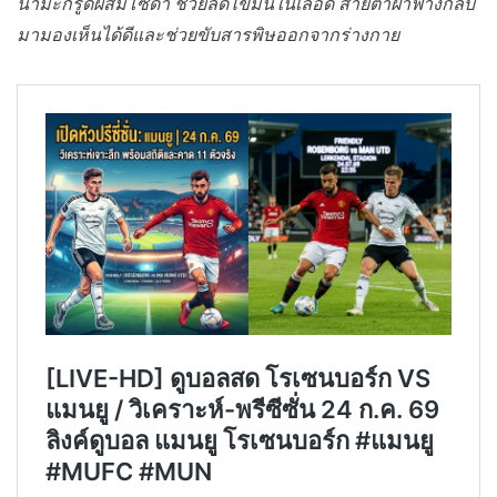
น้ำมะกรูดผสมโซดา ช่วยลดไขมันในเลือด สายตาฝ้าฟางกลับ
มามองเห็นได้ดีและช่วยขับสารพิษออกจากร่างกาย