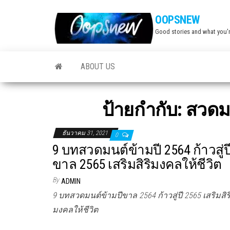
Skip
OOPSNEW
to
Good stories and what you'r
the
content
ABOUT US
ป้ายกำกับ:
สวดมน
ธันวาคม 31, 2021
0
9 บทสวดมนต์ข้ามปี 2564 ก้าวสู่ป
ขาล 2565 เสริมสิริมงคลให้ชีวิต
By
ADMIN
9 บทสวดมนต์ข้ามปีขาล 2564 ก้าวสู่ปี 2565 เสริมสิร
มงคลให้ชีวิต