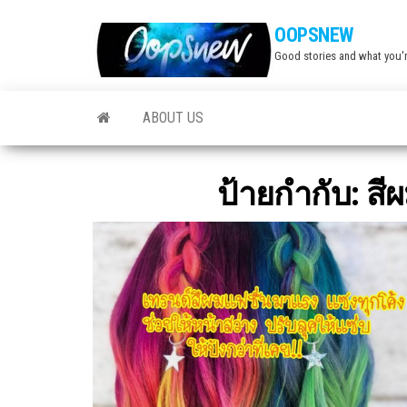
Skip
OOPSNEW
to
Good stories and what you'r
the
content
ABOUT US
ป้ายกำกับ:
สี