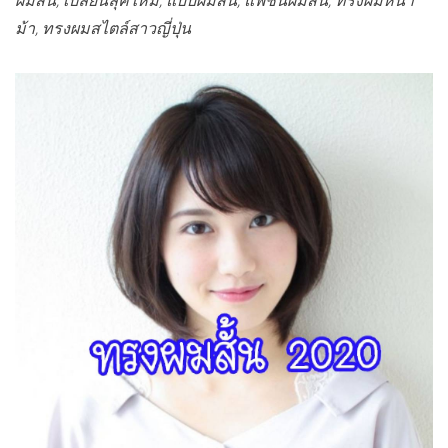
ผมสั้น, เปลี่ยนลุคใหม่, แบบผมสั้น, แฟชั่นผมสั้น, ทรงผมหน้า
ม้า, ทรงผมสไตล์สาวญี่ปุ่น