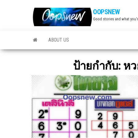
Skip
OOPSNEW
to
Good stories and what you'r
the
content
ABOUT US
ป้ายกำกับ:
หวย