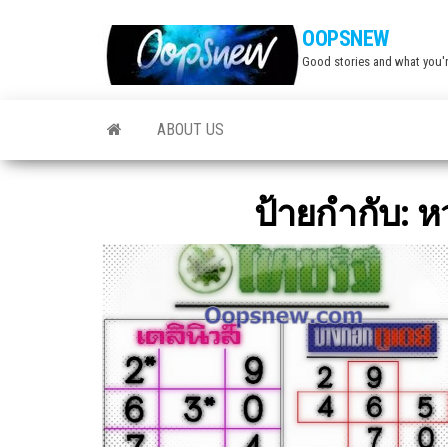
Skip
OOPSNEW
to
Good stories and what you'r
the
content
ABOUT US
ป้ายกำกับ:
หว