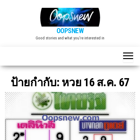
Skip
to
the
OOPSNEW
content
Good stories and what you're interested in
ป้ายกำกับ:
หวย 16 ส.ค. 67