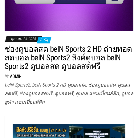
ตุลาคม 24, 2025
0
ช่องดูบอลสด beIN Sports 2 HD ถ่ายทอด
สดบอล beIN Sports2 ลิงค์ดูบอล beIN
Sports2 ดูบอลสด ดูบอลสดฟรี
By
ADMIN
beIN Sports2, beIN Sports 2 HD, ดูบอลสด, ช่องดูบอลสด, ดูบอล
สดฟรี, ช่องดูบอลสดฟรี, ดูบอลฟรี, ดูบอล แชมเปี้ยนส์ลีก, ดูบอล
ยูฟ่า แชมเปี้ยนส์ลีก