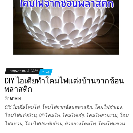
พฤษภาคม 3, 2020
0
DIY ไอเดียทำโคมไฟแต่งบ้านจากช้อน
พลาสติก
By
ADMIN
DIY, ไอเดียโคมไฟ, โคมไฟจากช้อนพลาสติก, โคมไฟทำเอง,
โคมไฟแต่งบ้าน, DIYโคมไฟ, โคมไฟเก๋ๆ, โคมไฟสวยงาม, โคม
ไฟแขวน, โคมไฟประดับบ้าน, ตัวอย่างโคมไฟ, โคมไฟแขวน