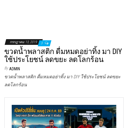
กรกฎาคม 13, 2019
3
ขวดน้ำพลาสติก ดื่มหมดอย่าทิ้ง มา DIY
ใช้ประโยชน์ ลดขยะ ลดโลกร้อน
By
ADMIN
ขวดน้ำพลาสติก ดื่มหมดอย่าทิ้ง มา DIY ใช้ประโยชน์ ลดขยะ
ลดโลกร้อน