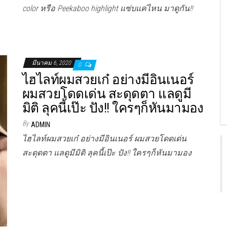
color หรือ Peekaboo highlight แซ่บแค่ไหน มาดูกัน!!
มีนาคม 6, 2020
0
ไฮไลท์ผมสวยเก๋ อย่างมีอินเนอร์
ผมสวยโดดเด่น สะดุดตา แลดูมี
มิติ ลุคนี้เป๊ะ ปัง!! ใครๆก็หันมามอง
By
ADMIN
ไฮไลท์ผมสวยเก๋ อย่างมีอินเนอร์ ผมสวยโดดเด่น
สะดุดตา แลดูมีมิติ ลุคนี้เป๊ะ ปัง!! ใครๆก็หันมามอง