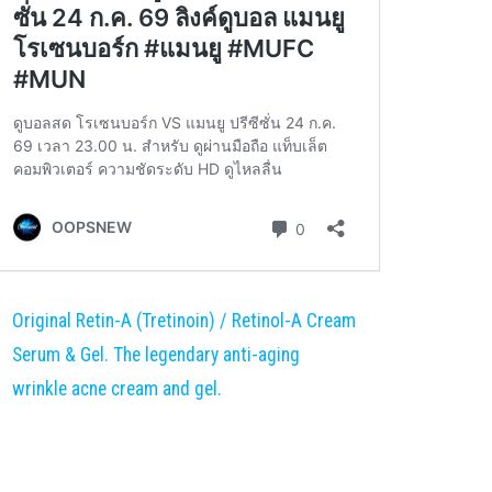
Original Retin-A (Tretinoin) / Retinol-A Cream
Serum & Gel. The legendary anti-aging
wrinkle acne cream and gel.