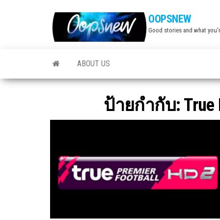
Skip
OOPSNEW
to
Good stories and what you'r
the
content
ABOUT US
ป้ายกำกับ:
True 