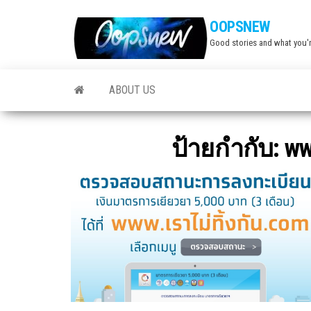
Skip
OOPSNEW
to
Good stories and what you'r
the
content
ABOUT US
ป้ายกำกับ:
ww