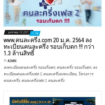
มกราคม 19, 2021
0
www.คนละครึ่ง.com 20 ม.ค. 2564 ลง
ทะเบียนคนละครึ่ง รอบเก็บตก !!! กว่า
1.3 ล้านสิทธิ์
By
ADMIN
ลงทะเบียนคนละครึ่ง รอบเก็บตก, คนละครึ่ง รอบเก็บตก, ลง
ทะเบียนคนละครึ่งเฟส 3, คนละครึ่งลงทะเบียน, โครงการ
คนละครึ่ง, คนละครึ่งเฟส 2, คนละครึ่ง