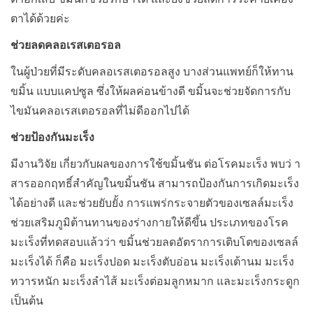
ตาได้ด้วยค่ะ
ช่วยลดคลอเรสเตอรอล
ในผู้ป่วยที่มีระดับคลอเรสเตอรอลสูง บางส่วนแพทย์ก็ให้ทาน
ขมิ้น แบบแคปซูล ซึ่งให้ผลค่อนข้างดี ขมิ้นจะช่วยจัดการกับ
ไขมันคลอเรสเตอรอลที่ไม่ดีออกไปได้
ช่วยป้องกันมะเร็ง
มีงานวิจัย เกี่ยวกับผลของการใช้ขมิ้นชัน ต่อโรคมะเร็ง พบว่ า
สารออกฤทธิ์สำคัญในขมิ้นชัน สามารถป้องกันการเกิดมะเร็ง
ได้อย่างดี และช่วยยับยั้ง การแพร่กระจายตัวของเซลล์มะเร็ง
ช่วยเสริมภูมิต้านทานของร่างกายให้ดีขึ้น ประเภทของโรค
มะเร็งที่ทดสอบแล้วว่า ขมิ้นช่วยลดอัตราการเติบโตของเซลล์
มะเร็งได้ ก็คือ มะเร็งปอด มะเร็งตับอ่อน มะเร็งเต้านม มะเร็ง
ทวารหนัก มะเร็งลำไส้ มะเร็งต่อมลูกหมาก และมะเร็งกระดูก
เป็นต้น