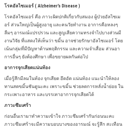
โรคอัลไซเมอร์ ( Alzheimer’s Disease )
โรคอัลไซเมอร์ คือ ภาวะผิดปกติเกี่ยวกับสมอง ผู้ป่วยอัลไซเม
อร์ ส่วนใหญ่เป็นผู้สูงอายุ และคนวัยทำงาน อาการคือหลงๆ
ลืมๆ อารมณ์แปรปรวน และสูญเสียความทรงจำไปบางส่วนมี
งานวิจัย ที่แสดงให้เห็นว่า ขมิ้น อาจช่วยรักษาอัลไซเมอร์ โดย
เน้นกลุ่มที่มีปัญหาด้านพฤติกรรม และความจำเสื่อม ส่วนอา
การอื่นๆ ยังต้องศึกษา เพื่อขยายผลกันต่อไป
อาการจุกเสียดแน่นท้อง
เมื่อรู้สึกมีลมในท้อง จุกเสียด อึดอัด แน่นท้อง แนะนำให้ลอง
ทานสดขมิ้นชันดูนะคะ เพราะขมิ้น ช่วยลดการหลั่งน้ำย่อย ใน
กระเพาะอาหาร และบรรเทาอาการจุกเสียดได้
ภาวะซึมเศร้า
ก่อนอื่นเรามาทำความเข้าใจ ภาวะซึมเศร้ากันก่อนนะคะ
ภาวะซึมเศร้าจะมีความบอบบางของอารมณ์ จะรู้สึก สะเทือน