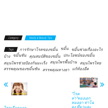
Category
Healty & Beauty Tips
ขมิ้น
การรักษาโรคของขมิ้น
ขมิ้นช่วยเรื่องอะไร
Tags
ขมิ้นชัน
ประโยชน์ของขมิ้น
บ้าง
คุณสมบัติของขมิ้น
สมุนไพรพื้นบ้าน
สมุนไพรช่วยป้องกันมะเร็ง
สมุนไพรไทย
สรรพคุณของขมิ้นชัน
แก้ท้องอืด
สรรพคุณทางยา
“โรค
ห่า”ทองเอก
หมอยา ท่าโฉ
ลง ที่มาและ
โรคเลือดออก