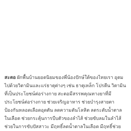
สะตอ
ผักพื้นบ้านยอดนิยมของพี่น้องปักษ์ใต้ของไทยเรา อุดม
ไปด้วยวิตามินและแร่ธาตุต่างๆ เช่น ธาตุเหล็ก โปรตีน วิตามิน
ที่เป็นประโยชน์ต่อร่างกาย สะตอมีสรรพคุณทางยาที่มี
ประโยชน์ต่อร่างกาย ช่วยเจริญอาหาร ช่วยบำรุงสายตา
ป้องกันหลอดเลือดอุดตัน ลดความดันโลหิต ลดระดับน้ำตาล
ในเลือด ช่วยกระตุ้นการบีบตัวของลำไส้ ช่วยขับลมในลำไส้
ช่วยในการขับปัสสาวะ มีฤทธิ์ลดน้ำตาลในเลือด มีฤทธิ์ช่วย