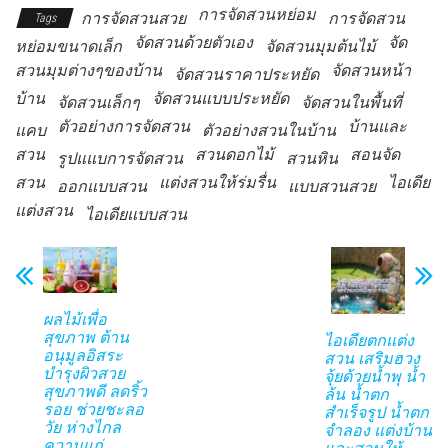
การจัดสวนหย่อม
การจัดสวนสวย
การจัดสวน
Tags
จัดสวนด้วยตัวเอง
จัด
หย่อมขนาดเล็ก
จัดสวนมุมต้นไม้
สวนมุมต่างๆของบ้าน
จัดสวนหน้า
จัดสวนราคาประหยัด
บ้าน
จัดสวนแบบประหยัด
จัดสวนเล็กๆ
จัดสวนในพื้นที่
ตัวอย่างการจัดสวน
บ้านและ
แคบ
ตัวอย่างสวนในบ้าน
สวน
สวนดอกไม้
สอนจัด
รูปแแบการจัดสวน
สวนหิน
สวน
แต่งสวนให้ร่มรื่น
ไอเดีย
ออกแบบสวน
แบบสวนสวย
แต่งสวน
ไอเดียแบบสวน
ผลไม้เพื่อ
สุขภาพ ต้าน
ไอเดียตกแต่ง
อนุมูลอิสระ
สวน เสริมฮวง
บำรุงผิวสวย
จุ้ยด้วยน้ำพุ น้ำ
สุขภาพดี ลดริ้ว
ล้น น้ำตก
รอย ช่วยชะลอ
สำเร็จรูป น้ำตก
วัย ห่างไกล
จำลอง แต่งบ้าน
ความแก่