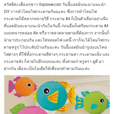
สวัสดีค่ะเพื่อนๆชาว Oopsnew.com วันนี้แอดมินจะมาแนะนำ
DIY การทำโคมไฟกระดาษกันนะคะ ซึ่งการทำโคมไฟ
กระดาษก็มีหลากหลายวิธี กระดาษ A4 ก็เป็นตัวเลือกอย่างนึง
ที่แอดมินจะมาแนะนำกันในวันนี้ ก่อนอื่นก็เตรียมกระดาษ A4
แบบหนาๆหน่อย ตัด หรือวาดลวดลายตามที่ต้องการ จากนั้นก็
นำมาประกอบกัน และใส่หลอดไฟ แค่นี้ เราก็จะได้โคมไฟกระ
ดาษหรูๆ ไว้ประดับบ้านกันนะคะ วันนี้แอดมินนำรูปแบบโคม
ไฟต่างๆ ที่ใช้ทั้งกระดาษสีต่างๆ กระดาษสา กระดาษแข็ง และ
กระดาษลัง ก็สวยไปอีกแบบนะคะ ทั้งสวยเก๋ หรูหรา ดูดี มา
ฝากกัน เผื่อจะเป็นไอเดียให้เพื่อนๆทำตามกันนะคะ