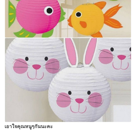
เอาใจคุณหนูๆกันนะคะ