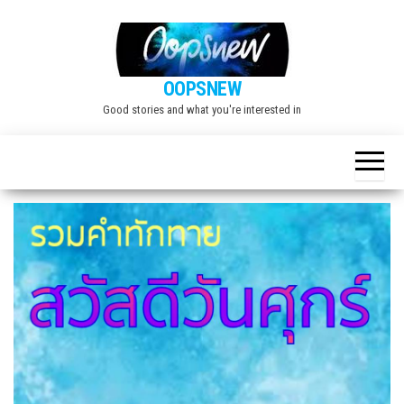
Skip
to
the
OOPSNEW
content
Good stories and what you're interested in