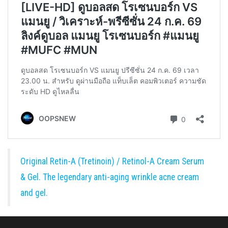
Original Retin-A (Tretinoin) / Retinol-A Cream Serum
& Gel. The legendary anti-aging wrinkle acne cream
and gel.