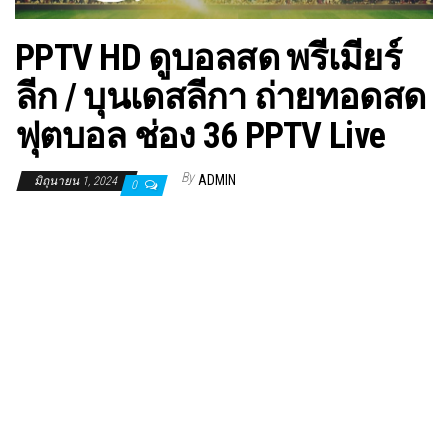
PPTV HD ดูบอลสด พรีเมียร์
ลีก / บุนเดสลีกา ถ่ายทอดสด
ฟุตบอล ช่อง 36 PPTV Live
By
ADMIN
มิถุนายน 1, 2024
0