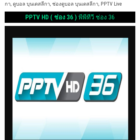
กา, ดูบอล บุนเดสลีกา, ช่องดูบอล บุนเดสลีกา, PPTV Live
PPTV HD ( ช่อง 36 )
พีพีทีวี ช่อง 36