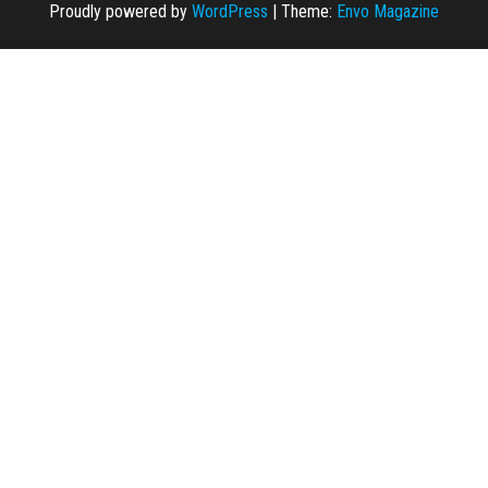
Proudly powered by
WordPress
|
Theme:
Envo Magazine