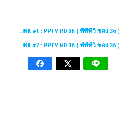
LINK #1 : PPTV HD 36
( พีพีทีวี ช่อง 36 )
LINK #2 :
PPTV HD 36
( พีพีทีวี ช่อง 36 )