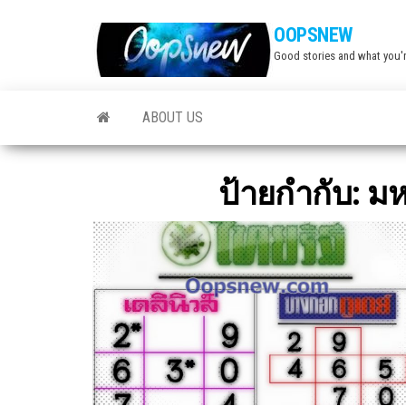
Skip
OOPSNEW
to
Good stories and what you'r
the
content
ABOUT US
ป้ายกำกับ:
มห