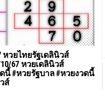
7 หวยไทยรัฐเดลินิวส์
10/67 หวยเดลินิวส์
ดนี้ #หวยรัฐบาล #หวยงวดนี้
วส์