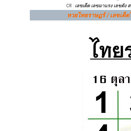
CR :
เลขเด็ด เลขมาแรง เลขดัง
หวยไทย
ราษฎร์
/ เลขเด็ด