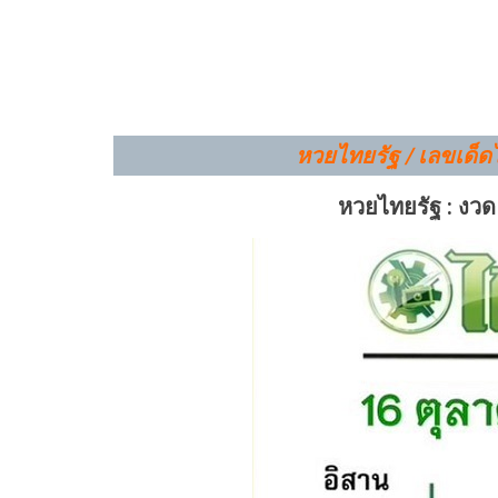
หวยไทยรัฐ / เลขเด็
หวยไทยรัฐ : งวด