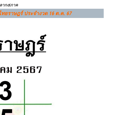
 สลาก๕ภาค
ไทย
ราษฎร์
ประจำงวด
16 ต.ค. 67