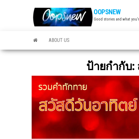
Skip
OOPSNEW
to
Good stories and what you'r
the
content
ABOUT US
ป้ายกำกับ: