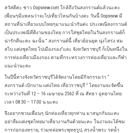
สวัสดีค่ะ ชาว Oopsnew.com ใกล้ถึงวันสงกรานต์แล้วนะคะ
เพื่อนๆมีแพลนว่าจะไปเที่ยวไหนกันบ้างคะ วันนี้ Oopsnew มี
สถานที่น่าเที่ยวแบบไทยๆมาแนะนำกันค่ะ ประเพณีสงกรานต์
เป็นประเพณีที่ดีงามของไทย การใส่ชุดไทยในวันสงกรานต์ก็
น่ารักดีนะคะ ฉะนั้น ” สงกรานต์นี้ เที่ยวย้อนยุค นุ่งโสร่ง ห่ม
สไบ แต่งชุดไทย ไปเมืองรอง”และ จังหวัดราชบุรี ก็เป็นหนึ่งใน
การท่องเที่ยวเมืองรอง ตามที่กระทรวงการท่องเที่ยวและกีฬา
แนะนำนะคะ
ในปีนี้ทางจังหวัดราชบุรีได้จัดงานโดยมีกิจกรรมว่า “
สงกรานต์ เบิกบาน แต่งไทย เที่ยวราชบุรี ” โดยงานจะจัดขึ้น
ระหว่างวันที่ 12 – 16 เมษายน 2562 ที่ ณ สัทธา อุทยานไทย
เวลา 08.30 – 17.00 น.นะคะ
จึงอยากชวนเพื่อนๆ นักท่องเที่ยวทุกท่าน มาสนุกกันนะคะ
อย่าลืมแต่งชุดไทยมาเที่ยวงานกันด้วยนะคะ ในงานจะได้ชม
การก่อกองทราย, ร่วมหล่อพระพุทธรูป, สรงน้ำพระ รดน้ำ