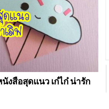
หนังสือสุดแนว เก๋ไก๋ น่ารัก