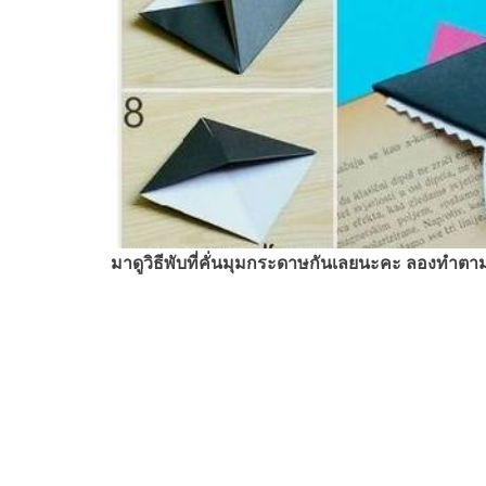
มาดูวิธีพับที่คั่นมุมกระดาษกันเลยนะคะ ลองทำต