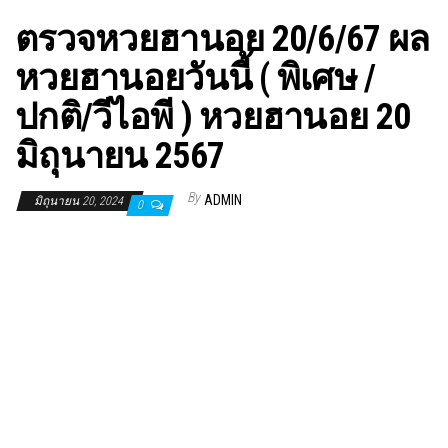
ตรวจหวยฮานอย 20/6/67 ผล
หวยฮานอยวันนี้ ( พิเศษ /
ปกติ/วีไอพี ) หวยฮานอย 20
มิถุนายน 2567
By
ADMIN
มิถุนายน 20, 2024
0