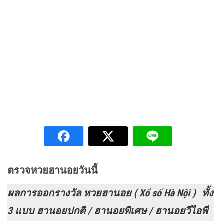
ตรวจหวยฮานอยวันนี้
ผลการออกรางวัล หวยฮานอย ( Xổ số Hà Nội )
ทั้ง
3 แบบ ฮานอยปกติ / ฮานอยพิเศษ / ฮานอยวีไอพี