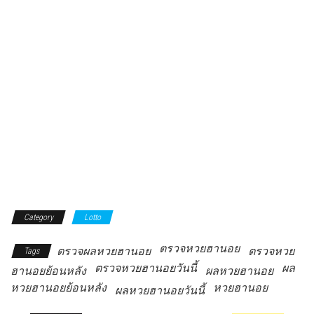
Category
Lotto
ตรวจหวยฮานอย
ตรวจผลหวยฮานอย
ตรวจหวย
Tags
ตรวจหวยฮานอยวันนี้
ผล
ฮานอยย้อนหลัง
ผลหวยฮานอย
หวยฮานอยย้อนหลัง
หวยฮานอย
ผลหวยฮานอยวันนี้