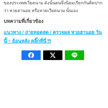
ของประเทศเวียดนาม ดังนั้นคนจึงนิยมเรียกกันติดปาก
ว่า หวยฮานอย หรือหวยเวียดนาม นั้นเอง
บทความที่เกี่ยวข้อง
แนวทาง / ถ่ายทอดสด / ตรวจผล หวยฮานอย วัน
นี้ – ย้อนหลัง คลิ๊กที่นี่ !!!