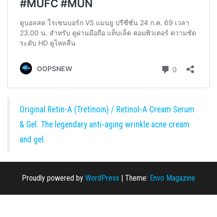
Original Retin-A (Tretinoin) / Retinol-A Cream Serum
& Gel. The legendary anti-aging wrinkle acne cream
and gel.
Proudly powered by
WordPress
|
Theme:
Envo Magazine