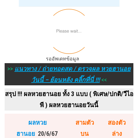
รออัพเดทข้อมูล
>>
แนวทาง / ถ่ายทอดสด / ตรวจผล หวยฮานอย
วันนี้ – ย้อนหลัง คลิ๊กที่นี่ !!!
<<
สรุป !!! ผลหวยฮานอย
ทั้ง 3 แบบ ( พิเศษ/ปกติ/วีไอ
พี ) ผลหวยฮานอยวันนี้
ผลหวย
สามตัว
สองตัว
ฮานอย
20/6/67
บน
ล่าง