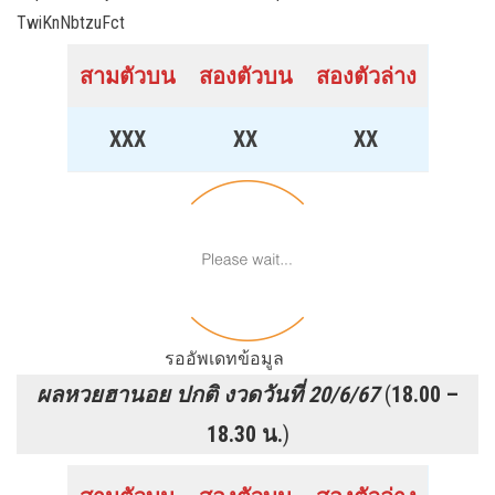
TwiKnNbtzuFct
สามตัวบน
สองตัวบน
สองตัวล่าง
XXX
XX
XX
รออัพเดทข้อมูล
ผลหวยฮานอย ปกติ
งวดวันที่
20/6/67
(
18.00 –
18.30 น.
)